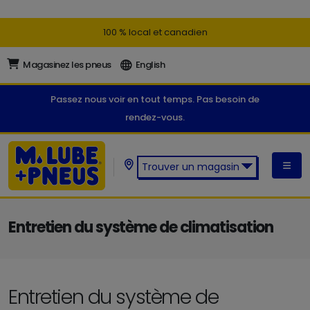
100 % local et canadien
Magasinez les pneus
English
Passez nous voir en tout temps. Pas besoin de
rendez-vous.
Trouver un magasin
Trouver un magasin M. Lube +
Pneus:
Entretien du système de climatisation
Entretien du système de