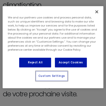
climatisation
We and our partners use cookies and process personal data,
Pendant les journées chaudes de l’été, il est essentiel d’avoir un
such as unique identifiers and browsing data to make our site
work, to help us improve our services and for the purposes listed
système de climatisation qui fonctionne dans votre véhicule. Si
below. By clicking on “Accept” you agree to the use of cookies and
votre système de climatisation semble avoir un problème,
the processing of your personal data. For additional information
about the cookies we and our partners use and to manage your
demandez à l’un de nos techniciens certifiés d’effectuer un
preferences click on “Customize Settings.”. You can change your
diagnostic pour le réparer. Cela comprend un test de
preferences at any time or withdraw consent by revisiting our
preference center available through our Cookie Policy.
performance du système, un test de la pression et des fuites,
une inspection visuelle et une vérification de la température de
Reject All
Accept Cookies
sortie.
Demandez à l’un de nos
Custom Settings
techniciens d’y jeter un œil lors
de votre prochaine visite.