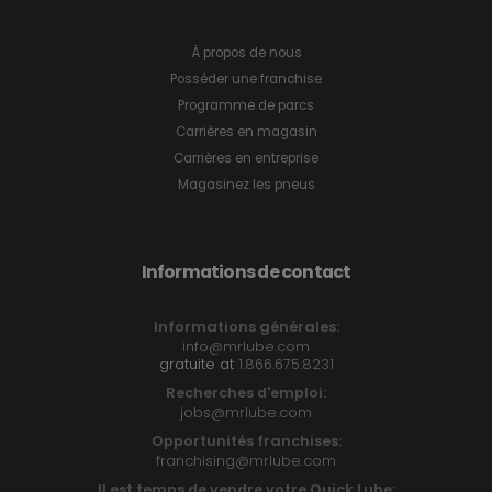
À propos de nous
Posséder une franchise
Programme de parcs
Carrières en magasin
Carrières en entreprise
Magasinez les pneus
Informations de contact
Informations générales:
info@mrlube.com
gratuite at
1.866.675.8231
Recherches d'emploi:
jobs@mrlube.com
Opportunités franchises:
franchising@mrlube.com
Il est temps de vendre votre Quick Lube: