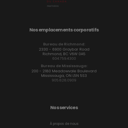
Nos emplacements corporatifs
Bureau de Richmond:
2330 - 6900 Graybar Road
Richmond, BC V6W 0A5
604.759.4300
Bureau de Mississauga:
200 - 2180 Meadowvale Boulevard
Mississauga, ON L5N 5S3
905.828.0909
Nos services
À propos de nous