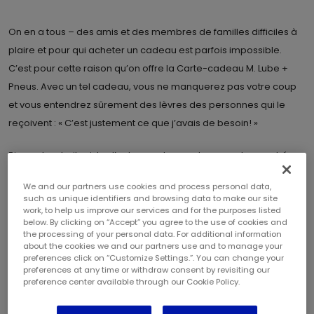
On en a tous – des amis et des membres de familles difficiles à
plaire et pour qui acheter un cadeau est parfois impossible.
C’est pour cette raison qu’on offre la Carte-cadeau M. Lube +
Pneus. Avec un tel cadeau, vous ne manquerez pas votre coup
et vous entendrez sûrement des lèvres des personnes qui le
reçoivent : « C’est justement ce que j’avais de besoin! »
Bien entendu, il existe d’autres cartes-cadeaux sur le marché.
Mais, pourquoi donner une carte-cadeau de café alors que M.
We and our partners use cookies and process personal data,
Lube + Pneus offre du café gratuit? Bien sûr, on vous offre plus
such as unique identifiers and browsing data to make our site
que du café. On fournit du temps valorisant avec nos techniciens
work, to help us improve our services and for the purposes listed
below. By clicking on “Accept” you agree to the use of cookies and
formés et aucun rendez-vous n’est nécessaire. Et ce n’est pas
the processing of your personal data. For additional information
tout, pendant qu’on s’affaire à entretenir votre véhicule, on vous
about the cookies we and our partners use and to manage your
preferences click on “Customize Settings.”. You can change your
offre un journal que vous pouvez lire tout en restant bien assis
preferences at any time or withdraw consent by revisiting our
preference center available through our Cookie Policy.
dans votre véhicule. Ce qui est encore mieux, avec plus de 115
centres, on peut vous servir partout au Canada. Tout cela se