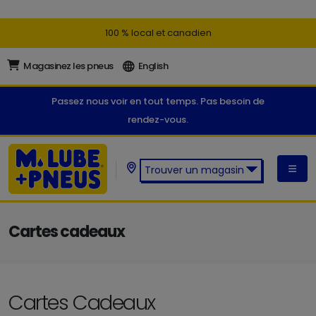
100 % local et canadien
Magasinez les pneus
English
Passez nous voir en tout temps. Pas besoin de
rendez-vous.
Trouver un magasin
Trouver un magasin M. Lube +
Pneus:
Cartes cadeaux
Cartes Cadeaux