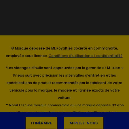
© Marque déposée de ML Royalties Société en commandite,
employée sous licence.
Conditions d'utilisation et confidentialité
.
*Les vidanges d'huile sont approuvées par la garantie et M. Lube +
Pneus suit avec précision les intervalles d'entretien et les
spécifications de produit recommandés par le fabricant de votre
véhicule pour la marque, le modèle et l'année exacts de votre
voiture.
™ Mobil 1 est une marque commerciale ou une marque déposée d'Exxon
Mobil Corporation ou de l'une de ses filiales. Pétrolière Impériale,
Titulaire.
ITINÉRAIRE
APPELEZ-NOUS