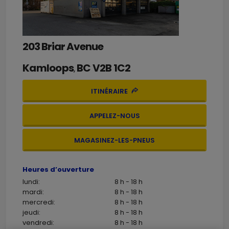
203 Briar Avenue
Kamloops
BC
V2B 1C2
,
ITINÉRAIRE
APPELEZ-NOUS
MAGASINEZ-LES-PNEUS
Heures d’ouverture
lundi:
8 h - 18 h
mardi:
8 h - 18 h
mercredi:
8 h - 18 h
jeudi:
8 h - 18 h
vendredi:
8 h - 18 h