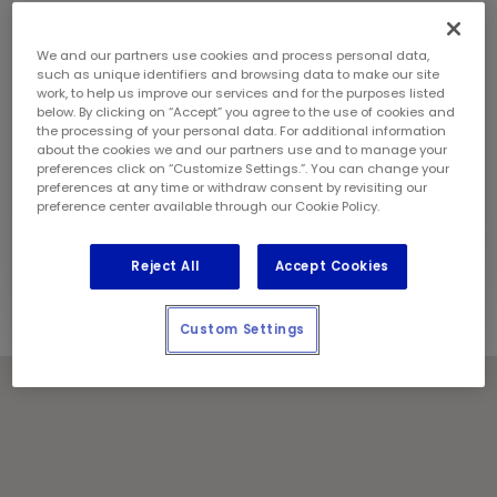
samedi:
8 h - 18 h
dimanche:
9 h - 17 h
Coordonnées
We and our partners use cookies and process personal data,
such as unique identifiers and browsing data to make our site
Téléphone:
(250) 376 6116
work, to help us improve our services and for the purposes listed
Gérant de magasin:
Julian Merry
below. By clicking on “Accept” you agree to the use of cookies and
Géré et exploité localement par :
the processing of your personal data. For additional information
about the cookies we and our partners use and to manage your
Resilient Management (West) Corp.
preferences click on “Customize Settings.”. You can change your
preferences at any time or withdraw consent by revisiting our
Jours fériés
preference center available through our Cookie Policy.
Communiquez avec le centre pour les heures de
service.
Reject All
Accept Cookies
Custom Settings