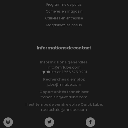
Programme de parcs
Carrières en magasin
Carrières en entreprise
Magasinez les pneus
Informations de contact
Informations générales:
info@mrlube.com
gratuite at
1.866.675.8231
Recherches d'emploi:
jobs@mrlube.com
Opportunités franchises:
franchising@mrlube.com
Il est temps de vendre votre Quick Lube:
realestate@mrlube.com