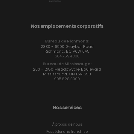
Nos emplacements corporatifs
Bureau de Richmond:
2330 - 6900 Graybar Road
Richmond, BC V6W 0A5
604.759.4300
Bureau de Mississauga:
200 - 2180 Meadowvale Boulevard
Mississauga, ON L5N 5S3
905.828.0909
Nos services
À propos de nous
Posséder une franchise