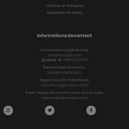
Carrières en entreprise
Magasinez les pneus
Informations de contact
Informations générales:
info@mrlube.com
gratuite at
1.866.675.8231
Recherches d'emploi:
jobs@mrlube.com
Opportunités franchises:
franchising@mrlube.com
Il est temps de vendre votre Quick Lube:
realestate@mrlube.com