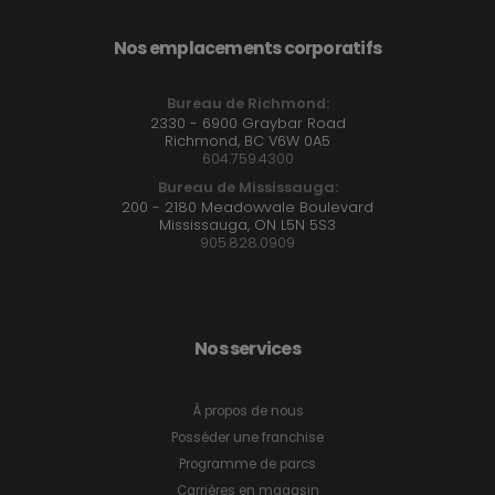
Nos emplacements corporatifs
Bureau de Richmond:
2330 - 6900 Graybar Road
Richmond, BC V6W 0A5
604.759.4300
Bureau de Mississauga:
200 - 2180 Meadowvale Boulevard
Mississauga, ON L5N 5S3
905.828.0909
Nos services
À propos de nous
Posséder une franchise
Programme de parcs
Carrières en magasin