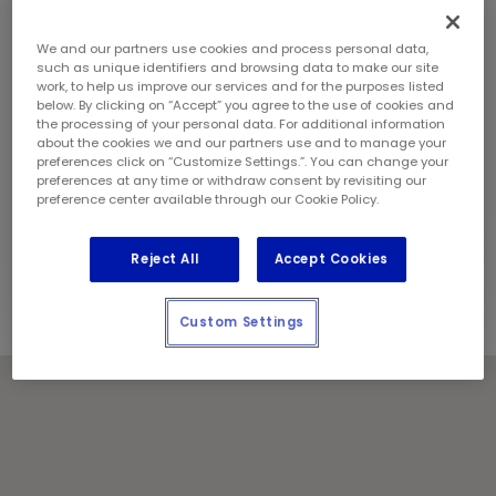
samedi:
8 h - 18 h
dimanche:
9 h - 17 h
We and our partners use cookies and process personal data,
Coordonnées
such as unique identifiers and browsing data to make our site
Téléphone:
(416) 429 0621
work, to help us improve our services and for the purposes listed
Gérant de magasin:
Mukul Soni
below. By clicking on “Accept” you agree to the use of cookies and
the processing of your personal data. For additional information
Géré et exploité localement par :
about the cookies we and our partners use and to manage your
1492922 Ontario Inc.
preferences click on “Customize Settings.”. You can change your
preferences at any time or withdraw consent by revisiting our
Jours fériés
preference center available through our Cookie Policy.
Communiquez avec le centre pour les heures de
service.
Reject All
Accept Cookies
Custom Settings