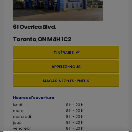
61 Overlea Blvd.
Toronto
ON
M4H 1C2
,
ITINÉRAIRE
APPELEZ-NOUS
MAGASINEZ-LES-PNEUS
Heures d’ouverture
lundi:
8 h - 20 h
mardi:
8 h - 20 h
mercredi:
8 h - 20 h
jeudi:
8 h - 20 h
vendredi:
8 h - 20 h