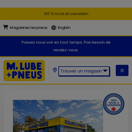
100 % local et canadien
Magasinez les pneus
English
Passez nous voir en tout temps. Pas besoin de
rendez-vous.
Trouver un magasin
Trouver un magasin M. Lube +
Pneus: