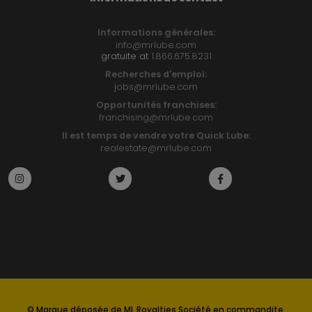
Informations générales:
info@mrlube.com
gratuite at
1.866.675.8231
Recherches d'emploi:
jobs@mrlube.com
Opportunités franchises:
franchising@mrlube.com
Il est temps de vendre votre Quick Lube:
realestate@mrlube.com
© Marque déposée de ML Royalties Société en commandite,