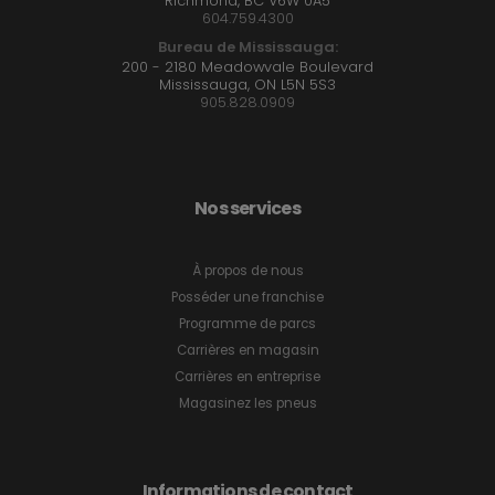
Richmond, BC V6W 0A5
604.759.4300
Bureau de Mississauga:
200 - 2180 Meadowvale Boulevard
Mississauga, ON L5N 5S3
905.828.0909
Nos services
À propos de nous
Posséder une franchise
Programme de parcs
Carrières en magasin
Carrières en entreprise
Magasinez les pneus
Informations de contact