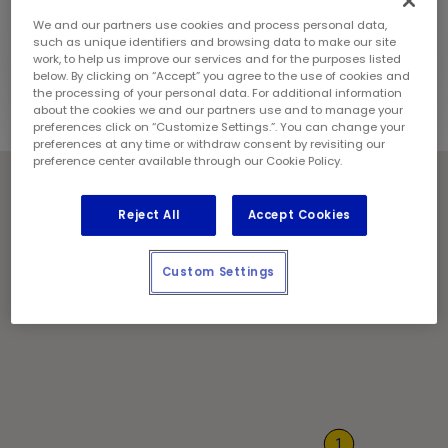
Jours fériés
We and our partners use cookies and process personal data,
Communiquez avec le centre pour les heures de
such as unique identifiers and browsing data to make our site
service.
work, to help us improve our services and for the purposes listed
below. By clicking on “Accept” you agree to the use of cookies and
the processing of your personal data. For additional information
about the cookies we and our partners use and to manage your
preferences click on “Customize Settings.”. You can change your
preferences at any time or withdraw consent by revisiting our
preference center available through our Cookie Policy.
Reject All
Accept Cookies
Custom Settings
1