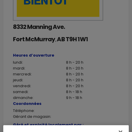
8332 Manning Ave.
Fort McMurray
AB
T9H 1W1
,
Heures d’ouverture
lundi:
8 h - 20 h
mardi:
8 h - 20 h
mercredi:
8 h - 20 h
jeudi:
8 h - 20 h
vendredi:
8 h - 20 h
samedi:
8 h - 18 h
dimanche:
9 h - 18 h
Coordonnées
Téléphone:
Gérant de magasin:
Géré et exploité localement par :