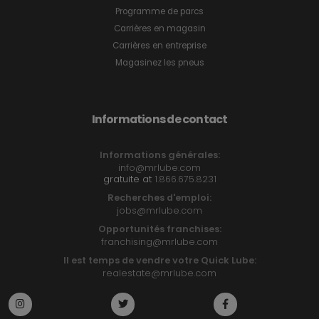
Programme de parcs
Carrières en magasin
Carrières en entreprise
Magasinez les pneus
Informations de contact
Informations générales:
info@mrlube.com
gratuite at
1.866.675.8231
Recherches d'emploi:
jobs@mrlube.com
Opportunités franchises:
franchising@mrlube.com
Il est temps de vendre votre Quick Lube:
realestate@mrlube.com