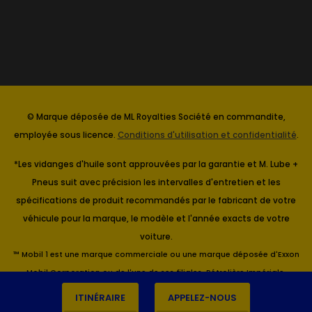
© Marque déposée de ML Royalties Société en commandite,
employée sous licence.
Conditions d'utilisation et confidentialité
.
*Les vidanges d'huile sont approuvées par la garantie et M. Lube +
Pneus suit avec précision les intervalles d'entretien et les
spécifications de produit recommandés par le fabricant de votre
véhicule pour la marque, le modèle et l'année exacts de votre
voiture.
™ Mobil 1 est une marque commerciale ou une marque déposée d'Exxon
Mobil Corporation ou de l'une de ses filiales. Pétrolière Impériale,
Titulaire.
ITINÉRAIRE
APPELEZ-NOUS