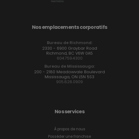
Nos emplacements corporatifs
Bureau de Richmond:
2330 - 6900 Graybar Road
Richmond, BC V6W 0A5
604.759.4300
Bureau de Mississauga:
200 - 2180 Meadowvale Boulevard
Mississauga, ON L5N 5S3
905.828.0909
Nos services
À propos de nous
Posséder une franchise