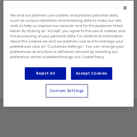
samedi:
8 h - 17 h
dimanche:
10 h - 16 h
Coordonnées
We and our partners use cookies and process personal data,
such as unique identifiers and browsing data to make our site
Téléphone:
(450) 961 9274
work, to help us improve our services and for the purposes listed
Gérant de magasin:
Manjinder Singh
below. By clicking on “Accept” you agree to the use of cookies and
Géré et exploité localement par :
the processing of your personal data. For additional information
about the cookies we and our partners use and to manage your
Groupe M2G ML316 TE Inc
preferences click on “Customize Settings.”. You can change your
preferences at any time or withdraw consent by revisiting our
Jours fériés
preference center available through our Cookie Policy.
Communiquez avec le centre pour les heures de
service
Reject All
Accept Cookies
Custom Settings