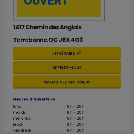
1417 Chemin des Anglais
Terrebonne
QC
J6X 4G3
,
ITINÉRAIRE
APPELEZ-NOUS
MAGASINEZ-LES-PNEUS
Heures d’ouverture
lundi:
8 h - 20 h
mardi:
8 h - 20 h
mercredi:
8 h - 20 h
jeudi:
8 h - 20 h
vendredi:
8 h - 20 h