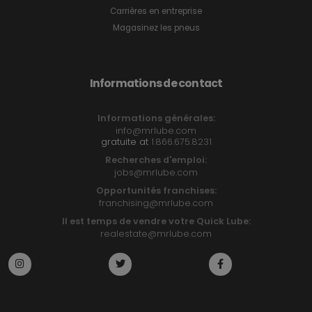
Carrières en entreprise
Magasinez les pneus
Informations de contact
Informations générales:
info@mrlube.com
gratuite at
1.866.675.8231
Recherches d'emploi:
jobs@mrlube.com
Opportunités franchises:
franchising@mrlube.com
Il est temps de vendre votre Quick Lube:
realestate@mrlube.com