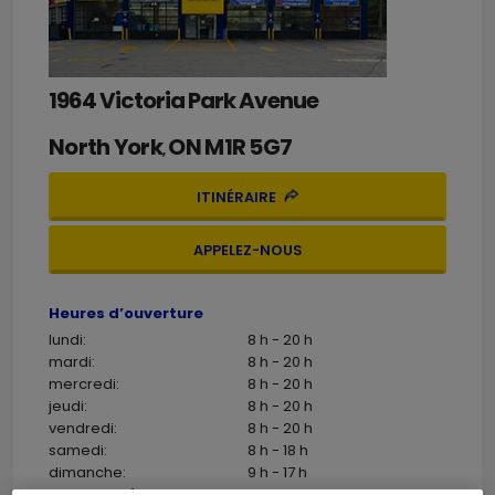
1964 Victoria Park Avenue
North York
ON
M1R 5G7
,
ITINÉRAIRE
APPELEZ-NOUS
Heures d’ouverture
lundi:
8 h - 20 h
mardi:
8 h - 20 h
mercredi:
8 h - 20 h
jeudi:
8 h - 20 h
vendredi:
8 h - 20 h
samedi:
8 h - 18 h
dimanche:
9 h - 17 h
Coordonnées