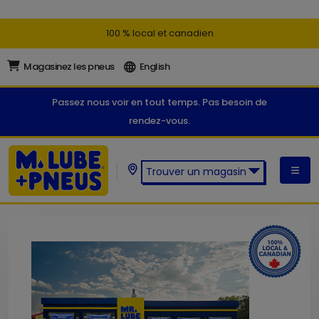
100 % local et canadien
Magasinez les pneus
English
Passez nous voir en tout temps. Pas besoin de
rendez-vous.
Trouver un magasin
Trouver un magasin M. Lube +
Pneus: