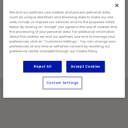
Téléphone:
(416) 444 5766
Gérant de magasin:
Harmandeep Singh
We and our partners use cookies and process personal data,
such as unique identifiers and browsing data to make our site
Géré et exploité localement par :
work, to help us improve our services and for the purposes listed
1653740 Ontario Inc.
below. By clicking on “Accept” you agree to the use of cookies and
the processing of your personal data. For additional information
Jours fériés
about the cookies we and our partners use and to manage your
preferences click on “Customize Settings.”. You can change your
Communiquez avec le centre pour les heures de
preferences at any time or withdraw consent by revisiting our
service.
preference center available through our Cookie Policy.
Reject All
Accept Cookies
Custom Settings