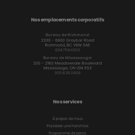
Nos emplacements corporatifs
Bureau de Richmond:
2330 - 6900 Graybar Road
Richmond, BC V6W 0A5
604.759.4300
Bureau de Mississauga:
200 - 2180 Meadowvale Boulevard
Mississauga, ON L5N 5S3
905.828.0909
Nos services
À propos de nous
Posséder une franchise
Programme de parcs