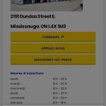
2191 Dundas Street E.
Mississauga
ON
L4X 1M3
,
ITINÉRAIRE
APPELEZ-NOUS
MAGASINEZ-LES-PNEUS
Heures d’ouverture
lundi:
8 h - 20 h
mardi:
8 h - 20 h
mercredi:
8 h - 20 h
jeudi:
8 h - 20 h
vendredi:
8 h - 20 h
samedi:
8 h - 18 h