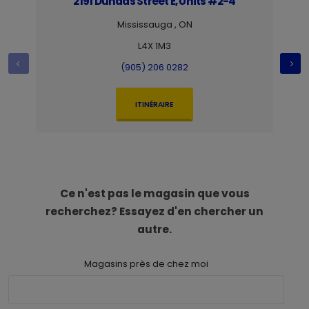
2191 Dundas Street E, Units #2-4
Mississauga , ON
L4X 1M3
(905) 206 0282
ITINÉRAIRE
Ce n'est pas le magasin que vous
recherchez? Essayez d'en chercher un
autre.
Magasins près de chez moi