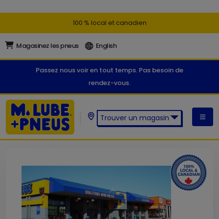
100 % local et canadien
Magasinez les pneus
English
Passez nous voir en tout temps. Pas besoin de
rendez-vous.
Trouver un magasin
Trouver un magasin M. Lube +
Pneus: