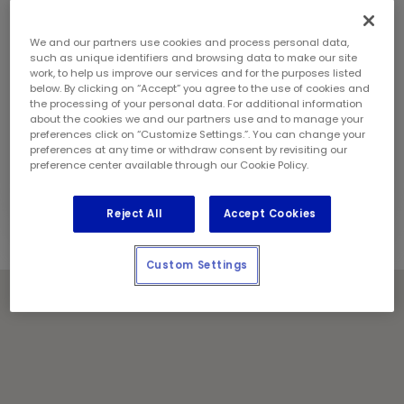
dimanche:
9 h - 17 h
Coordonnées
We and our partners use cookies and process personal data,
Téléphone:
(905) 624 2990
such as unique identifiers and browsing data to make our site
Gérant de magasin:
Shoaib Khan
work, to help us improve our services and for the purposes listed
Géré et exploité localement par :
below. By clicking on “Accept” you agree to the use of cookies and
the processing of your personal data. For additional information
J.S Kalabash Enterprises Ltd.
about the cookies we and our partners use and to manage your
preferences click on “Customize Settings.”. You can change your
Jours fériés
preferences at any time or withdraw consent by revisiting our
Communiquez avec le centre pour les heures de
preference center available through our Cookie Policy.
service.
Reject All
Accept Cookies
Custom Settings