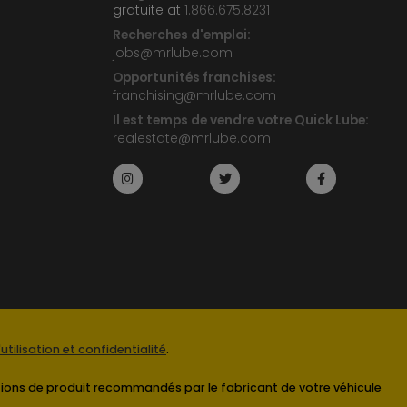
gratuite at
1.866.675.8231
Recherches d'emploi:
jobs@mrlube.com
Opportunités franchises:
franchising@mrlube.com
Il est temps de vendre votre Quick Lube:
realestate@mrlube.com
utilisation et confidentialité
.
ications de produit recommandés par le fabricant de votre véhicule