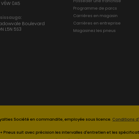
Posséder une franchise
 V6W 0A5
Programme de parcs
Carrières en magasin
ssissauga:
eadowvale Boulevard
Carrières en entreprise
ON L5N 5S3
Magasinez les pneus
alties Société en commandite, employée sous licence.
Conditions d'
+ Pneus suit avec précision les intervalles d'entretien et les spécif