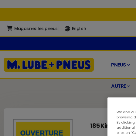
Magasinez les pneus
English
PNEUS
AUTRE
We and our
browsing da
By clicking
185 King Georg
additional
click on “