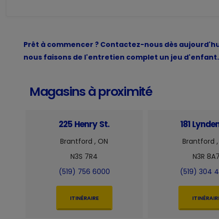
Prêt à commencer ? Contactez-nous dès aujourd'hu
nous faisons de l'entretien complet un jeu d'enfant.
Magasins à proximité
225 Henry St.
181 Lynde
Brantford , ON
Brantford 
N3S 7R4
N3R 8A
(519) 756 6000
(519) 304 
ITINÉRAIRE
ITINÉRAIR