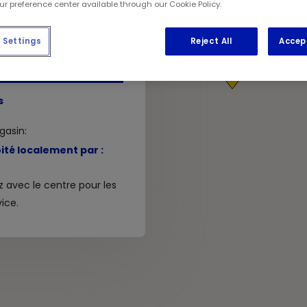
3R 7R9
our preference center available through our Cookie Policy.
Settings
Reject All
Accep
oiture
1
s
gasin:
ité localement par :
avec le centre pour les
ice.