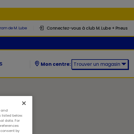
Connectez-vous à club M. Lube + Pneus
gram de M. Lube
S
Mon centre:
Trouver un magasin
Trouver un magasin M. Lube +
Pneus:
s and
 listed below.
al data. For
preferences
w consent by