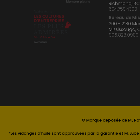
Richmond, BC
604.759.4300
Bureau de Mi
200 - 2180 M
Mississauga, 
905.828.0909
© Marque déposée de ML Roy
*Les vidanges d'huile sont approuvées par la garantie et M. Lube 