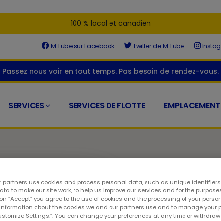
100 % local et canadien
M. Lube sur Facebook
Twitter de M. Lube
Insta
Passez nous voir en tout temps. Pas besoin de rendez-vous.
SERVICES
SERVICES DE FLOTTE
EMPLACEMENT
 partners use cookies and process personal data, such as unique identifier
ta to make our site work, to help us improve our services and for the purposes
 on “Accept” you agree to the use of cookies and the processing of your person
e Road
 information about the cookies we and our partners use and to manage your 
Customize Settings.”. You can change your preferences at any time or withdra