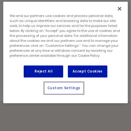
vendredi:
8 h - 20 h
samedi:
8 h - 18 h
dimanche:
9 h - 17 h
We and our partners use cookies and process personal data,
such as unique identifiers and browsing data to make our site
Coordonnées
work, to help us improve our services and for the purposes listed
Téléphone:
(905) 571 9451
below. By clicking on “Accept” you agree to the use of cookies and
Gérant de magasin:
Ajit Albert
the processing of your personal data. For additional information
about the cookies we and our partners use and to manage your
Géré et exploité localement par :
preferences click on “Customize Settings.”. You can change your
2797214 Ontario Limited
preferences at any time or withdraw consent by revisiting our
preference center available through our Cookie Policy.
Jours fériés
Communiquez avec le centre pour les heures de
Reject All
Accept Cookies
service.
Custom Settings