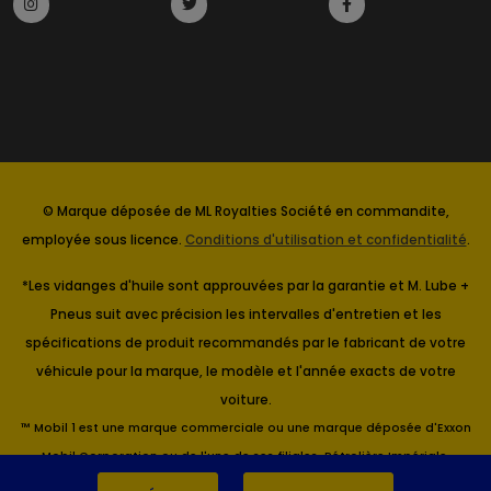
© Marque déposée de ML Royalties Société en commandite,
employée sous licence.
Conditions d'utilisation et confidentialité
.
*Les vidanges d'huile sont approuvées par la garantie et M. Lube +
Pneus suit avec précision les intervalles d'entretien et les
spécifications de produit recommandés par le fabricant de votre
véhicule pour la marque, le modèle et l'année exacts de votre
voiture.
™ Mobil 1 est une marque commerciale ou une marque déposée d'Exxon
Mobil Corporation ou de l'une de ses filiales. Pétrolière Impériale,
Titulaire.