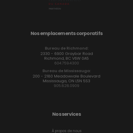
Nos emplacements corporatifs
Bureau de Richmond:
2330 - 6900 Graybar Road
Richmond, BC V6W 0A5
604.759.4300
Bureau de Mississauga:
200 - 2180 Meadowvale Boulevard
Mississauga, ON L5N 5S3
905.828.0909
Nos services
À propos de nous