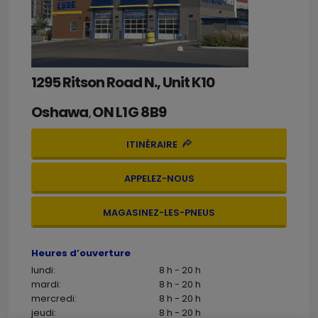
1295 Ritson Road N., Unit K10
Oshawa
ON
L1G 8B9
,
ITINÉRAIRE
APPELEZ-NOUS
MAGASINEZ-LES-PNEUS
Heures d’ouverture
lundi:
8 h - 20 h
mardi:
8 h - 20 h
mercredi:
8 h - 20 h
jeudi:
8 h - 20 h