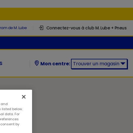
Connectez-vous à club M. Lube + Pneus
gram de M. Lube
S
Mon centre:
Trouver un magasin
Trouver un magasin M. Lube +
Pneus:
s and
 listed below.
al data. For
preferences
w consent by