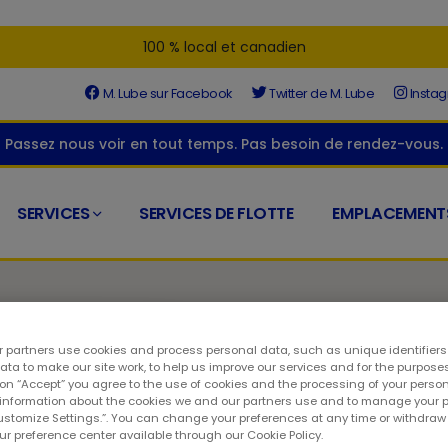
100 % local et canadien
M. Lube sur Facebook
Twitter de M. Lube
Insta
Passez nous voir en tout temps. Pas besoin de rendez-vous.
SERVICES
SERVICES DE FLOTTE
EMPLACEMENT
 partners use cookies and process personal data, such as unique identifier
ta to make our site work, to help us improve our services and for the purposes
 on “Accept” you agree to the use of cookies and the processing of your person
 information about the cookies we and our partners use and to manage your 
rive
Customize Settings.”. You can change your preferences at any time or withdra
our preference center available through our Cookie Policy.