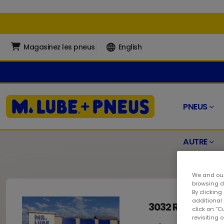
Magasinez les pneus
English
PNEUS
AUTRE
We and our
browsing da
By clicking
additional
3032 Recplace D
click on “
revisiting 