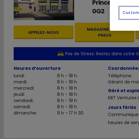
Prince George
,
0G2
Custom 
MAGASINEZ-LES-
APPELEZ-NOUS
PNEUS
Pas de Stress: Restez dans votre V
Heures d’ouverture
Coordonnée
lundi:
8 h - 18 h
Téléphone:
mardi:
8 h - 18 h
Gérant de ma
mercredi:
8 h - 18 h
Géré et explo
jeudi:
8 h - 18 h
KBT Ventures L
vendredi:
8 h - 18 h
samedi:
8 h - 18 h
Jours fériés
dimanche:
9 h - 17 h 30
Communiquez 
heures de serv