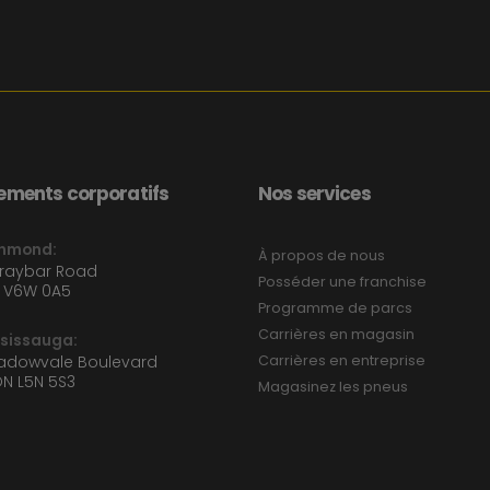
ments corporatifs
Nos services
chmond:
À propos de nous
Graybar Road
Posséder une franchise
 V6W 0A5
Programme de parcs
Carrières en magasin
ssissauga:
eadowvale Boulevard
Carrières en entreprise
ON L5N 5S3
Magasinez les pneus