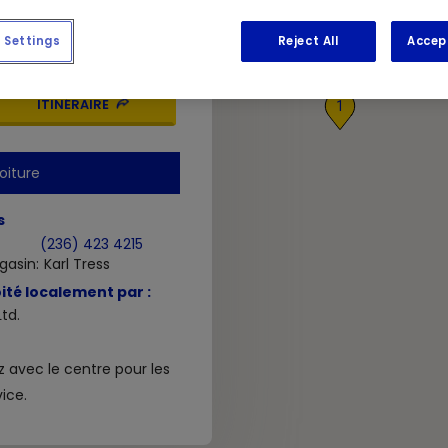
BC
V2N
Settings
Reject All
Accep
ITINÉRAIRE
1
oiture
s
(236) 423 4215
gasin:
Karl Tress
ité localement par :
td.
avec le centre pour les
ice.