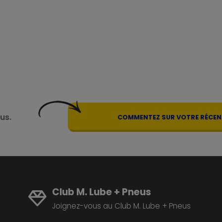
us.
COMMENTEZ SUR VOTRE RÉCENT
Club M. Lube + Pneus
Joignez-vous au Club M. Lube + Pneus