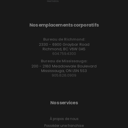
Nos emplacements corporatifs
Bureau de Richmond:
2330 - 6900 Graybar Road
Richmond, BC V6W 0A5
604.759.4300
Bureau de Mississauga:
200 - 2180 Meadowvale Boulevard
Mississauga, ON L5N 5S3
905.828.0909
Nos services
À propos de nous
Posséder une franchise