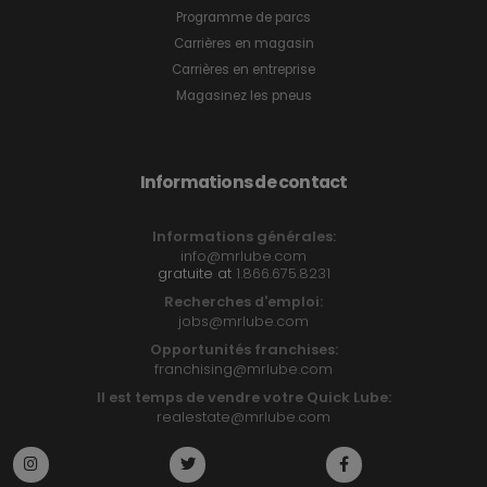
Programme de parcs
Carrières en magasin
Carrières en entreprise
Magasinez les pneus
Informations de contact
Informations générales:
info@mrlube.com
gratuite at
1.866.675.8231
Recherches d'emploi:
jobs@mrlube.com
Opportunités franchises:
franchising@mrlube.com
Il est temps de vendre votre Quick Lube:
realestate@mrlube.com