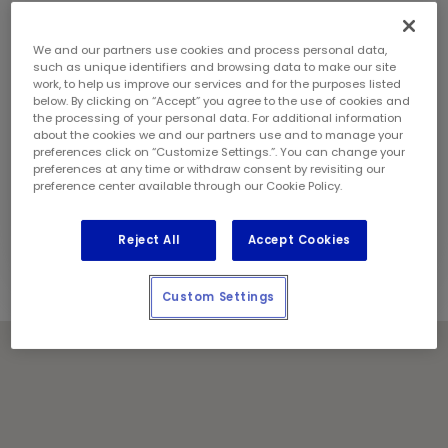
samedi:
8 h - 17 h
dimanche:
9 h - 17 h
Coordonnées
We and our partners use cookies and process personal data,
such as unique identifiers and browsing data to make our site
Téléphone:
(604) 251 9855
work, to help us improve our services and for the purposes listed
Gérant de magasin:
Sukhpreet Singh
below. By clicking on “Accept” you agree to the use of cookies and
Géré et exploité localement par :
the processing of your personal data. For additional information
about the cookies we and our partners use and to manage your
Everest West Services Inc.
preferences click on “Customize Settings.”. You can change your
preferences at any time or withdraw consent by revisiting our
Jours fériés
preference center available through our Cookie Policy.
Communiquez avec le centre pour les heures de
service.
Reject All
Accept Cookies
Custom Settings