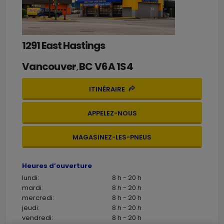
1291 East Hastings
Vancouver
BC
V6A 1S4
,
ITINÉRAIRE
APPELEZ-NOUS
MAGASINEZ-LES-PNEUS
Heures d’ouverture
lundi:
8 h - 20 h
mardi:
8 h - 20 h
mercredi:
8 h - 20 h
jeudi:
8 h - 20 h
vendredi:
8 h - 20 h