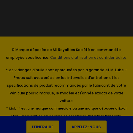
© Marque déposée de ML Royalties Société en commandite,
employée sous licence.
Conditions d'utilisation et confidentialité
.
*Les vidanges d'huile sont approuvées par la garantie et M. Lube +
Pneus suit avec précision les intervalles d'entretien et les
spécifications de produit recommandés par le fabricant de votre
véhicule pour la marque, le modèle et l'année exacts de votre
voiture.
™ Mobil 1 est une marque commerciale ou une marque déposée d'Exxon
Mobil Corporation ou de l'une de ses filiales. Pétrolière Impériale,
Titulaire.
ITINÉRAIRE
APPELEZ-NOUS