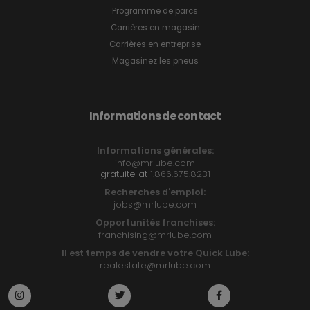
Programme de parcs
Carrières en magasin
Carrières en entreprise
Magasinez les pneus
Informations de contact
Informations générales:
info@mrlube.com
gratuite at
1.866.675.8231
Recherches d'emploi:
jobs@mrlube.com
Opportunités franchises:
franchising@mrlube.com
Il est temps de vendre votre Quick Lube:
realestate@mrlube.com