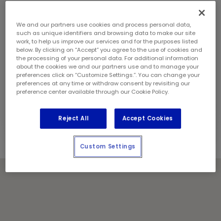
samedi:
8 h - 18 h
dimanche:
8 h - 18 h
Coordonnées
We and our partners use cookies and process personal data,
such as unique identifiers and browsing data to make our site
Téléphone:
(780) 456 8918
work, to help us improve our services and for the purposes listed
Gérant de magasin:
Sahillpreet Singh-Gill
below. By clicking on “Accept” you agree to the use of cookies and
Géré et exploité localement par :
the processing of your personal data. For additional information
about the cookies we and our partners use and to manage your
RC partnership Ltd.
preferences click on “Customize Settings.”. You can change your
preferences at any time or withdraw consent by revisiting our
Jours fériés
preference center available through our Cookie Policy.
Communiquez avec le centre pour les heures de
service.
Reject All
Accept Cookies
Custom Settings