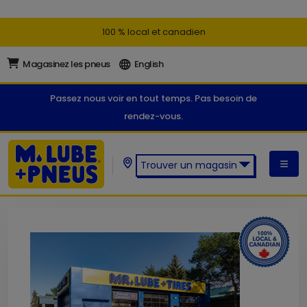
100 % local et canadien
Magasinez les pneus
English
Passez nous voir en tout temps. Pas besoin de
rendez-vous.
Trouver un magasin
Trouver un magasin M. Lube +
Pneus: