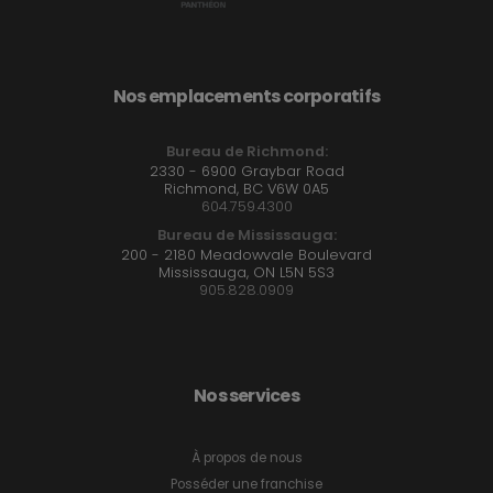
Nos emplacements corporatifs
Bureau de Richmond:
2330 - 6900 Graybar Road
Richmond, BC V6W 0A5
604.759.4300
Bureau de Mississauga:
200 - 2180 Meadowvale Boulevard
Mississauga, ON L5N 5S3
905.828.0909
Nos services
À propos de nous
Posséder une franchise