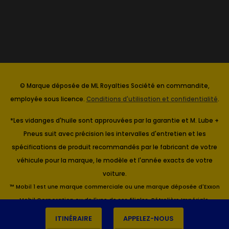
© Marque déposée de ML Royalties Société en commandite,
employée sous licence.
Conditions d'utilisation et confidentialité
.
*Les vidanges d'huile sont approuvées par la garantie et M. Lube +
Pneus suit avec précision les intervalles d'entretien et les
spécifications de produit recommandés par le fabricant de votre
véhicule pour la marque, le modèle et l'année exacts de votre
voiture.
™ Mobil 1 est une marque commerciale ou une marque déposée d'Exxon
Mobil Corporation ou de l'une de ses filiales. Pétrolière Impériale,
Titulaire.
ITINÉRAIRE
APPELEZ-NOUS