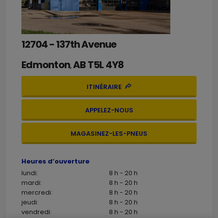
12704 - 137th Avenue
Edmonton
AB
T5L 4Y8
,
ITINÉRAIRE
APPELEZ-NOUS
MAGASINEZ-LES-PNEUS
Heures d’ouverture
lundi:
8 h - 20 h
mardi:
8 h - 20 h
mercredi:
8 h - 20 h
jeudi:
8 h - 20 h
vendredi:
8 h - 20 h