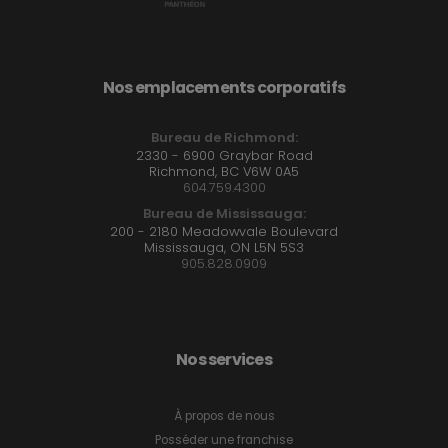
Nos emplacements corporatifs
Bureau de Richmond:
2330 - 6900 Graybar Road
Richmond, BC V6W 0A5
604.759.4300
Bureau de Mississauga:
200 - 2180 Meadowvale Boulevard
Mississauga, ON L5N 5S3
905.828.0909
Nos services
À propos de nous
Posséder une franchise