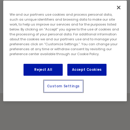
samedi:
8 h - 17 h
dimanche:
9 h - 17 h
Coordonnées
We and our partners use cookies and process personal data,
such as unique identifiers and browsing data to make our site
Téléphone:
(343) 303 0280
work, to help us improve our services and for the purposes listed
Gérant de magasin:
Duncan Zych
below. By clicking on “Accept” you agree to the use of cookies and
Géré et exploité localement par :
the processing of your personal data. For additional information
about the cookies we and our partners use and to manage your
F & K Trudel Enterprises Inc.
preferences click on “Customize Settings.”. You can change your
preferences at any time or withdraw consent by revisiting our
Jours fériés
preference center available through our Cookie Policy.
Communiquez avec le centre pour les heures de
service.
Reject All
Accept Cookies
Custom Settings