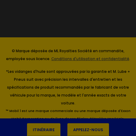
© Marque déposée de ML Royalties Société en commandite,
employée sous licence.
Conditions d'utilisation et confidentialité
.
*Les vidanges d'huile sont approuvées par la garantie et M. Lube +
Pneus suit avec précision les intervalles d'entretien et les
spécifications de produit recommandés par le fabricant de votre
véhicule pour la marque, le modèle et l'année exacts de votre
voiture.
™ Mobil 1 est une marque commerciale ou une marque déposée d'Exxon
Mobil Corporation ou de l'une de ses filiales. Pétrolière Impériale,
Titulaire.
ITINÉRAIRE
APPELEZ-NOUS