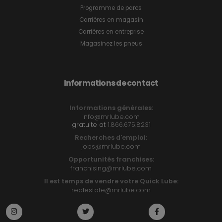
Programme de parcs
Carrières en magasin
Carrières en entreprise
Magasinez les pneus
Informations de contact
Informations générales:
info@mrlube.com
gratuite at
1.866.675.8231
Recherches d'emploi:
jobs@mrlube.com
Opportunités franchises:
franchising@mrlube.com
Il est temps de vendre votre Quick Lube:
realestate@mrlube.com