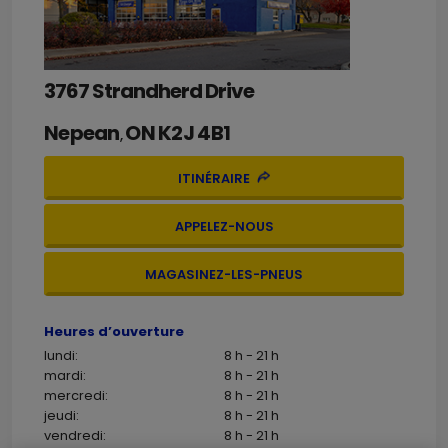
3767 Strandherd Drive
Nepean
ON
K2J 4B1
,
ITINÉRAIRE
APPELEZ-NOUS
MAGASINEZ-LES-PNEUS
Heures d’ouverture
lundi:
8 h - 21 h
mardi:
8 h - 21 h
mercredi:
8 h - 21 h
jeudi:
8 h - 21 h
vendredi:
8 h - 21 h