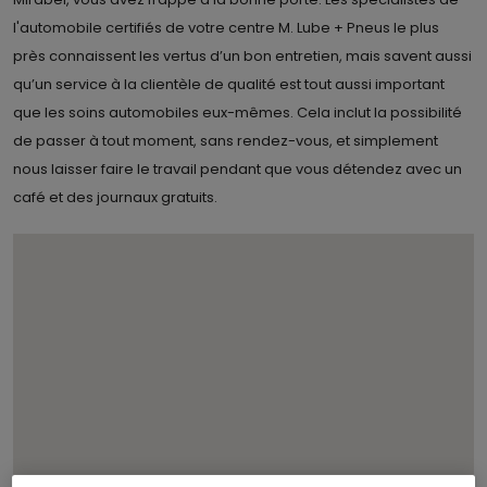
l'automobile certifiés de votre centre M. Lube + Pneus le plus
près connaissent les vertus d’un bon entretien, mais savent aussi
qu’un service à la clientèle de qualité est tout aussi important
que les soins automobiles eux-mêmes. Cela inclut la possibilité
de passer à tout moment, sans rendez-vous, et simplement
nous laisser faire le travail pendant que vous détendez avec un
café et des journaux gratuits.