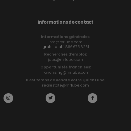
Informations de contact
Informations générales:
info@mrlube.com
gratuite at
1.866.675.8231
Recherches d'emploi:
jobs@mrlube.com
Opportunités franchises:
franchising@mrlube.com
Il est temps de vendre votre Quick Lube:
realestate@mrlube.com