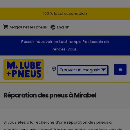
100 % local et canadien
Magasinez les pneus
English
Passez nous voir en tout temps. Pas besoin de
rendez-vous.
Trouver un magasin
Trouver un magasin M. Lube +
Pneus:
Réparation des pneus à Mirabel
Si vous êtes à la recherche d’une réparation des pneus à
Mirabel, vous avez frappé à la bonne porte. Les spécialistes de