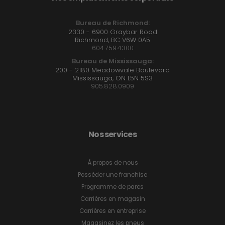
Bureau de Richmond:
2330 - 6900 Graybar Road
Richmond, BC V6W 0A5
604.759.4300
Bureau de Mississauga:
200 - 2180 Meadowvale Boulevard
Mississauga, ON L5N 5S3
905.828.0909
Nos services
À propos de nous
Posséder une franchise
Programme de parcs
Carrières en magasin
Carrières en entreprise
Magasinez les pneus