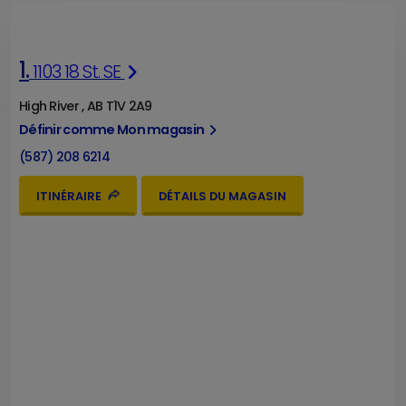
1.
1103 18 St. SE
High River , AB T1V 2A9
Définir comme Mon magasin
(587) 208 6214
ITINÉRAIRE
DÉTAILS DU MAGASIN