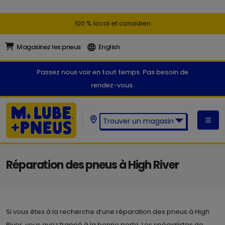
100 % local et canadien
Magasinez les pneus
English
Passez nous voir en tout temps. Pas besoin de
rendez-vous.
Trouver un magasin
Trouver un magasin M. Lube +
Pneus:
Réparation des pneus à High River
Si vous êtes à la recherche d’une réparation des pneus à High
River, vous avez frappé à la bonne porte. Les spécialistes de