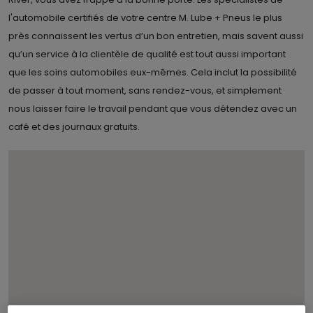
l'automobile certifiés de votre centre M. Lube + Pneus le plus
près connaissent les vertus d’un bon entretien, mais savent aussi
qu’un service à la clientèle de qualité est tout aussi important
que les soins automobiles eux-mêmes. Cela inclut la possibilité
de passer à tout moment, sans rendez-vous, et simplement
nous laisser faire le travail pendant que vous détendez avec un
café et des journaux gratuits.