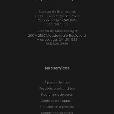
Bureau de Richmond:
2330 - 6900 Graybar Road
Richmond, BC V6W 0A5
604.759.4300
Bureau de Mississauga:
200 - 2180 Meadowvale Boulevard
Mississauga, ON L5N 5S3
905.828.0909
Nos services
À propos de nous
Posséder une franchise
Programme de parcs
Carrières en magasin
Carrières en entreprise
Magasinez les pneus