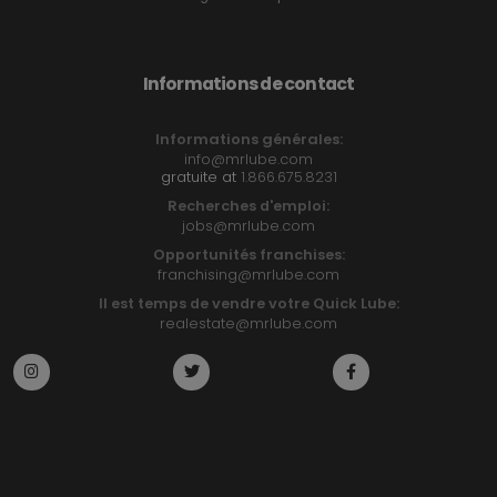
Informations de contact
Informations générales:
info@mrlube.com
gratuite at
1.866.675.8231
Recherches d'emploi:
jobs@mrlube.com
Opportunités franchises:
franchising@mrlube.com
Il est temps de vendre votre Quick Lube:
realestate@mrlube.com