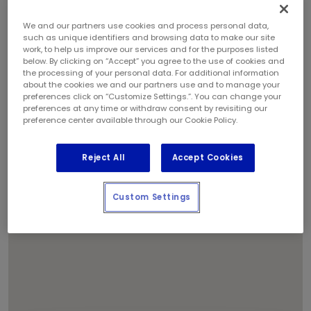
4
We and our partners use cookies and process personal data,
2
such as unique identifiers and browsing data to make our site
3
work, to help us improve our services and for the purposes listed
below. By clicking on “Accept” you agree to the use of cookies and
the processing of your personal data. For additional information
1
about the cookies we and our partners use and to manage your
preferences click on “Customize Settings.”. You can change your
preferences at any time or withdraw consent by revisiting our
preference center available through our Cookie Policy.
Reject All
Accept Cookies
Custom Settings