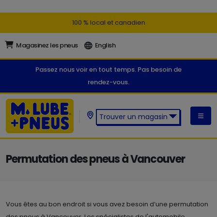
100 % local et canadien
Magasinez les pneus
English
Passez nous voir en tout temps. Pas besoin de
rendez-vous.
Trouver un magasin
Trouver un magasin M. Lube +
Pneus:
Permutation des pneus à Vancouver
Vous êtes au bon endroit si vous avez besoin d’une permutation
des pneus à Vancouver. Les spécialistes de l'automobile