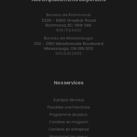
Bureau de Richmond:
2330 - 6900 Graybar Road
Richmond, BC V6W 0A5
604.759.4300
Bureau de Mississauga:
200 - 2180 Meadowvale Boulevard
Mississauga, ON L5N 5S3
905.828.0909
Nos services
À propos de nous
Posséder une franchise
Programme de parcs
Carrières en magasin
Carrières en entreprise
Magasinez les pneus