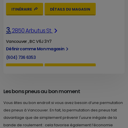
ITINÉRAIRE
DÉTAILS DU MAGASIN
3.
2850 Arbutus St.
Vancouver , BC V6J 3Y7
Définir comme Mon magasin
(604) 736 6353
ITINÉRAIRE
DÉTAILS DU MAGASIN
4.
1291 East Hastings
Les bons pneus au bon moment
Vancouver , BC V6A 1S4
Vous êtes au bon endroit si vous avez besoin d’une permutation
Définir comme Mon magasin
des pneus à Vancouver. En fait, la permutation des pneus fait
davantage que de simplement prévenir l'usure inégale de la
(604) 251 9855
bande de roulement : cela favorise également l’économie