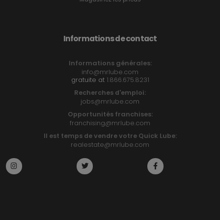
Informations de contact
Informations générales:
info@mrlube.com
gratuite at
1.866.675.8231
Recherches d'emploi:
jobs@mrlube.com
Opportunités franchises:
franchising@mrlube.com
Il est temps de vendre votre Quick Lube:
realestate@mrlube.com