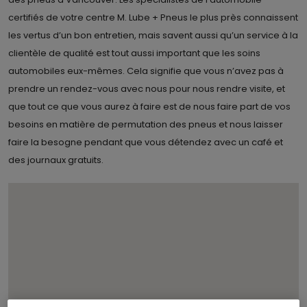
certifiés de votre centre M. Lube + Pneus le plus près connaissent
les vertus d’un bon entretien, mais savent aussi qu’un service à la
clientèle de qualité est tout aussi important que les soins
automobiles eux-mêmes. Cela signifie que vous n’avez pas à
prendre un rendez-vous avec nous pour nous rendre visite, et
que tout ce que vous aurez à faire est de nous faire part de vos
besoins en matière de permutation des pneus et nous laisser
faire la besogne pendant que vous détendez avec un café et
des journaux gratuits.