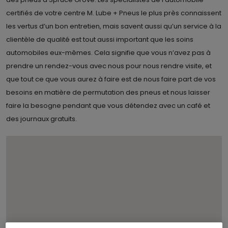
certifiés de votre centre M. Lube + Pneus le plus près connaissent
les vertus d’un bon entretien, mais savent aussi qu’un service à la
clientèle de qualité est tout aussi important que les soins
automobiles eux-mêmes. Cela signifie que vous n’avez pas à
prendre un rendez-vous avec nous pour nous rendre visite, et
que tout ce que vous aurez à faire est de nous faire part de vos
besoins en matière de permutation des pneus et nous laisser
faire la besogne pendant que vous détendez avec un café et
des journaux gratuits.