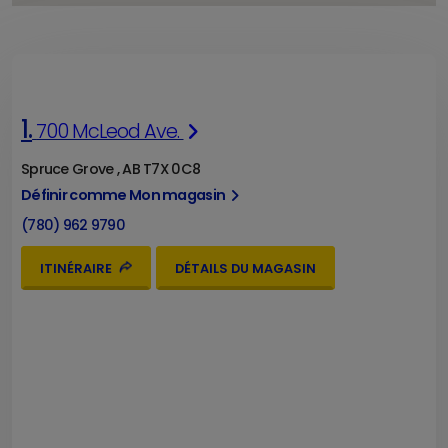
1.
700 McLeod Ave.
Spruce Grove , AB T7X 0C8
Définir comme Mon magasin
(780) 962 9790
ITINÉRAIRE
DÉTAILS DU MAGASIN