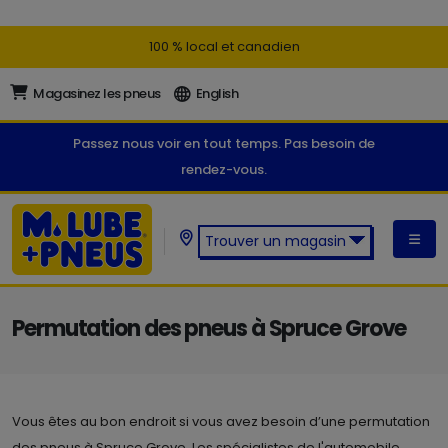
100 % local et canadien
Magasinez les pneus
English
Passez nous voir en tout temps. Pas besoin de
rendez-vous.
Trouver un magasin
Trouver un magasin M. Lube +
Pneus:
Permutation des pneus à Spruce Grove
Vous êtes au bon endroit si vous avez besoin d’une permutation
des pneus à Spruce Grove. Les spécialistes de l'automobile