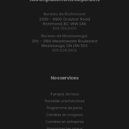
Bureau de Richmond:
2330 - 6900 Graybar Road
Richmond, BC V6W 0A5
604.759.4300
Bureau de Mississauga:
200 - 2180 Meadowvale Boulevard
Mississauga, ON L5N 5S3
905.828.0909
Nos services
À propos de nous
Posséder une franchise
Programme de parcs
Carrières en magasin
Carrières en entreprise
Magasinez les pneus