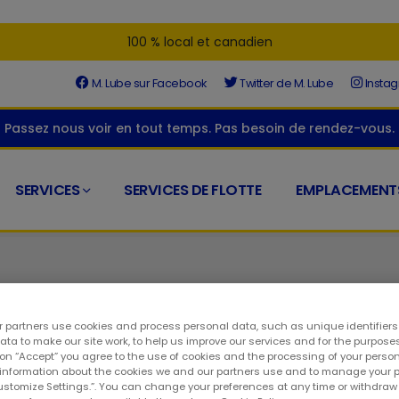
100 % local et canadien
M. Lube sur Facebook
Twitter de M. Lube
Insta
Passez nous voir en tout temps. Pas besoin de rendez-vous.
SERVICES
SERVICES DE FLOTTE
EMPLACEMENT
 partners use cookies and process personal data, such as unique identifier
ta to make our site work, to help us improve our services and for the purposes
 des pneus à Laval. Les spécialistes de l'automobile certifiés d
 on “Accept” you agree to the use of cookies and the processing of your person
 information about the cookies we and our partners use and to manage your 
a clientèle de qualité est tout aussi important que les soins au
Customize Settings.”. You can change your preferences at any time or withdra