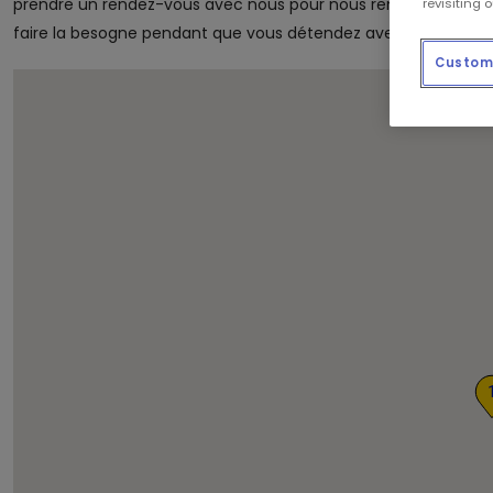
prendre un rendez-vous avec nous pour nous rendre visite, et 
revisiting 
faire la besogne pendant que vous détendez avec un café et d
Custom 