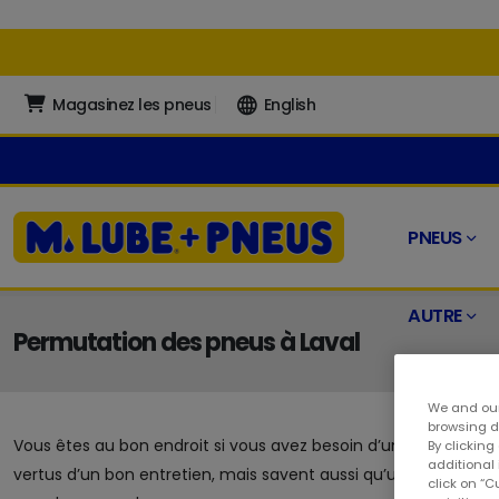
Magasinez les pneus
English
PNEUS
AUTRE
Permutation des pneus à Laval
We and our
browsing da
Vous êtes au bon endroit si vous avez besoin d’une permutation
By clicking
additional
vertus d’un bon entretien, mais savent aussi qu’un service à l
click on “