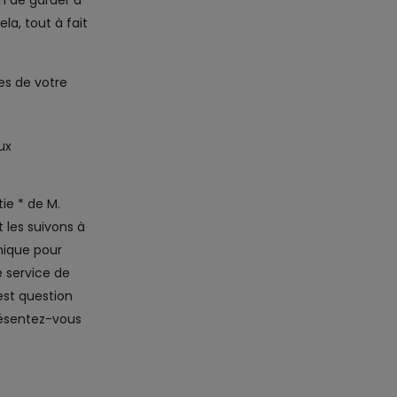
on de garder à
la, tout à fait
es de votre
ux
ie * de M.
 les suivons à
onique pour
 service de
est question
résentez-vous