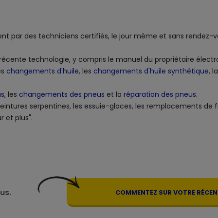
nt par des techniciens certifiés, le jour même et sans rendez-v
s récente technologie, y compris le manuel du propriétaire élect
es
changements d'huile
, les
changements d'huile synthétique
, l
us
, les
changements des pneus
et la
réparation des pneus
.
 ceintures serpentines, les essuie-glaces, les remplacements de fil
 et plus".
us.
COMMENTEZ SUR VOTRE RÉCENT