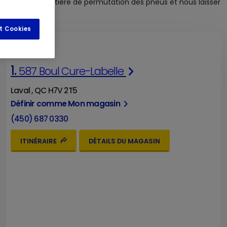
os besoins en matière de permutation des pneus et nous laisser
t Cookies
1.
587 Boul Cure-Labelle
Laval , QC H7V 2T5
Définir comme Mon magasin
(450) 687 0330
ITINÉRAIRE
DÉTAILS DU MAGASIN