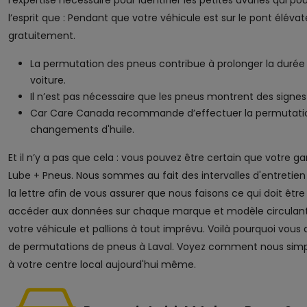
l'expertise nécessaire pour identifier les petites avaries qui 
l’esprit que : Pendant que votre véhicule est sur le pont éléva
gratuitement.
La permutation des pneus contribue à prolonger la durée
voiture.
Il n’est pas nécessaire que les pneus montrent des signes
Car Care Canada recommande d’effectuer la permutation e
changements d'huile.
Et il n’y a pas que cela : vous pouvez être certain que votre g
Lube + Pneus. Nous sommes au fait des intervalles d'entretien
la lettre afin de vous assurer que nous faisons ce qui doit êtr
accéder aux données sur chaque marque et modèle circulant su
votre véhicule et pallions à tout imprévu. Voilà pourquoi vous
de permutations de pneus à Laval. Voyez comment nous simpl
à votre centre local aujourd'hui même.