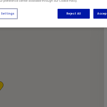
que tout ce que vous aurez à faire est de nous faire part de v
our preference center available through our Cookie Policy.
es journaux gratuits.
Settings
Reject All
Accep
1