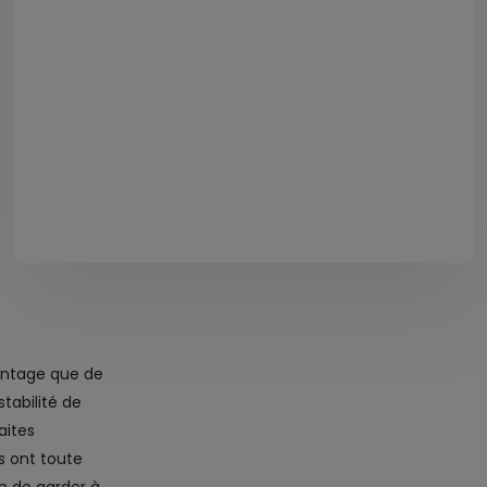
vantage que de
tabilité de
aites
s ont toute