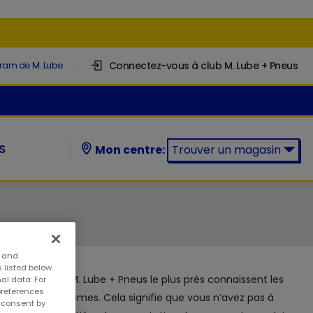
Connectez-vous à club M. Lube + Pneus
gram de M. Lube
S
Mon centre:
Trouver un magasin
Trouver un magasin M. Lube +
Pneus:
s and
 listed below.
e votre centre M. Lube + Pneus le plus près connaissent les
al data. For
preferences
tomobiles eux-mêmes. Cela signifie que vous n’avez pas à
w consent by