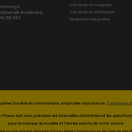
Carrières en magasin
ssissauga:
eadowvale Boulevard
Carrières en entreprise
ON L5N 5S3
Magasinez les pneus
alties Société en commandite, employée sous licence.
Conditions d'
+ Pneus suit avec précision les intervalles d'entretien et les spécif
pour la marque, le modèle et l'année exacts de votre voiture.
e ou une marque déposée d'Exxon Mobil Corporation ou de l'une de ses filial