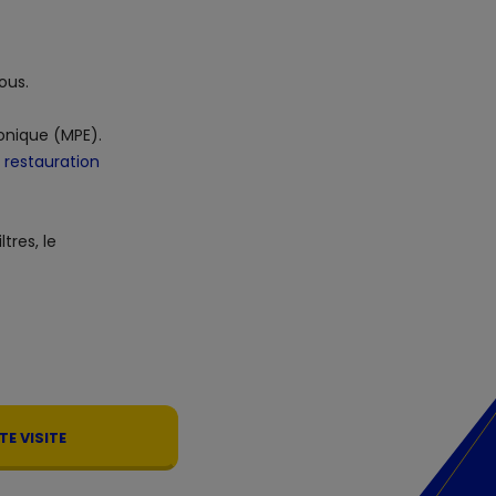
ous.
ronique (MPE).
a
restauration
tres, le
E VISITE