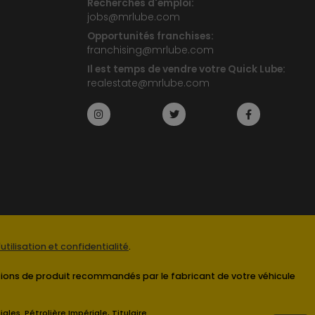
Recherches d'emploi:
jobs@mrlube.com
Opportunités franchises:
franchising@mrlube.com
Il est temps de vendre votre Quick Lube:
realestate@mrlube.com
utilisation et confidentialité
.
ications de produit recommandés par le fabricant de votre véhicule
es. Pétrolière Impériale, Titulaire.