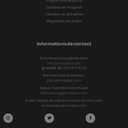
Programme de parcs
Carrières en magasin
Carrières en entreprise
Magasinez les pneus
Informations de contact
Informations générales:
info@mrlube.com
gratuite at
1.866.675.8231
Recherches d'emploi:
jobs@mrlube.com
Opportunités franchises:
franchising@mrlube.com
Il est temps de vendre votre Quick Lube:
realestate@mrlube.com