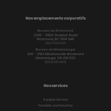
Nos emplacements corporatifs
Bureau de Richmond:
2330 - 6900 Graybar Road
Richmond, BC V6W 0A5
604.759.4300
Bureau de Mississauga:
200 - 2180 Meadowvale Boulevard
Mississauga, ON L5N 5S3
905.828.0909
Nos services
À propos de nous
Posséder une franchise