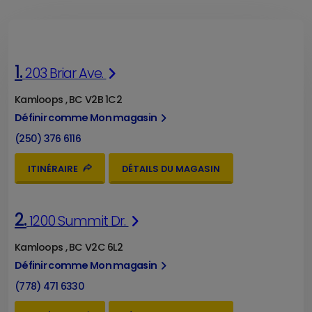
1.
203 Briar Ave.
Kamloops , BC V2B 1C2
Définir comme Mon magasin
(250) 376 6116
ITINÉRAIRE
DÉTAILS DU MAGASIN
2.
1200 Summit Dr.
Kamloops , BC V2C 6L2
Définir comme Mon magasin
(778) 471 6330