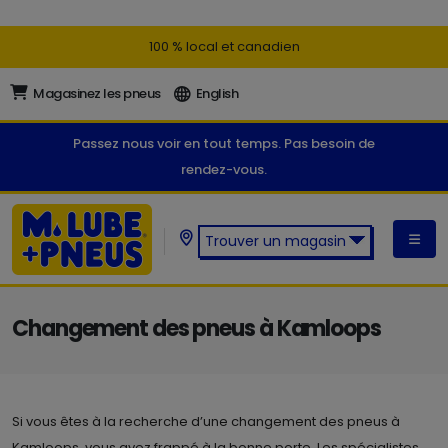
100 % local et canadien
Magasinez les pneus
English
Passez nous voir en tout temps. Pas besoin de
rendez-vous.
Trouver un magasin
Trouver un magasin M. Lube +
Pneus:
Changement des pneus à Kamloops
Si vous êtes à la recherche d’une changement des pneus à
Kamloops, vous avez frappé à la bonne porte. Les spécialistes