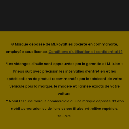
© Marque déposée de ML Royalties Société en commandite,
employée sous licence.
Conditions d'utilisation et confidentialité
.
*Les vidanges d'huile sont approuvées par la garantie et M. Lube +
Pneus suit avec précision les intervalles d'entretien et les
spécifications de produit recommandés par le fabricant de votre
véhicule pour la marque, le modèle et l'année exacts de votre
voiture.
™ Mobil 1 est une marque commerciale ou une marque déposée d'Exxon
Mobil Corporation ou de l'une de ses filiales. Pétrolière Impériale,
Titulaire.