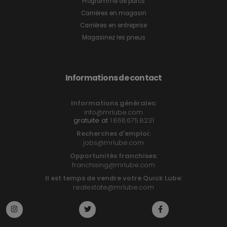
Programme de parcs
Carrières en magasin
Carrières en entreprise
Magasinez les pneus
Informations de contact
Informations générales:
info@mrlube.com
gratuite at
1.866.675.8231
Recherches d'emploi:
jobs@mrlube.com
Opportunités franchises:
franchising@mrlube.com
Il est temps de vendre votre Quick Lube:
realestate@mrlube.com