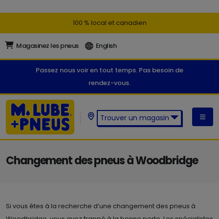
100 % local et canadien
Magasinez les pneus
English
Passez nous voir en tout temps. Pas besoin de
rendez-vous.
Trouver un magasin
Trouver un magasin M. Lube +
Pneus:
Changement des pneus à Woodbridge
Si vous êtes à la recherche d’une changement des pneus à
Woodbridge, vous avez frappé à la bonne porte. Les spécialistes