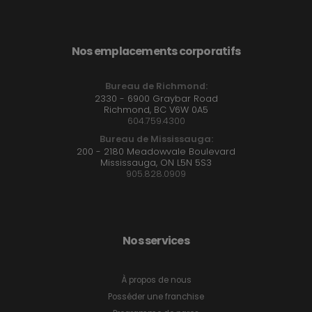
Nos emplacements corporatifs
Bureau de Richmond:
2330 - 6900 Graybar Road
Richmond, BC V6W 0A5
604.759.4300
Bureau de Mississauga:
200 - 2180 Meadowvale Boulevard
Mississauga, ON L5N 5S3
905.828.0909
Nos services
À propos de nous
Posséder une franchise