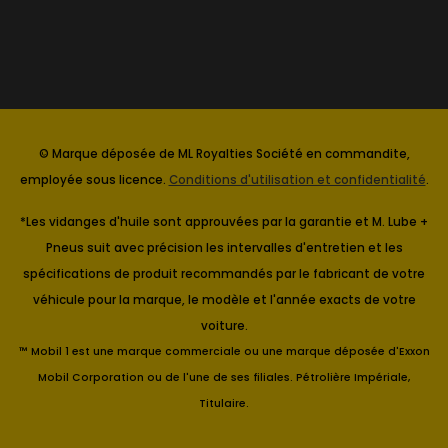
© Marque déposée de ML Royalties Société en commandite,
employée sous licence.
Conditions d'utilisation et confidentialité
.
*Les vidanges d'huile sont approuvées par la garantie et M. Lube +
Pneus suit avec précision les intervalles d'entretien et les
spécifications de produit recommandés par le fabricant de votre
véhicule pour la marque, le modèle et l'année exacts de votre
voiture.
™ Mobil 1 est une marque commerciale ou une marque déposée d'Exxon
Mobil Corporation ou de l'une de ses filiales. Pétrolière Impériale,
Titulaire.