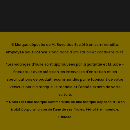
© Marque déposée de ML Royalties Société en commandite,
employée sous licence.
Conditions d'utilisation et confidentialité
.
*Les vidanges d'huile sont approuvées par la garantie et M. Lube +
Pneus suit avec précision les intervalles d'entretien et les
spécifications de produit recommandés par le fabricant de votre
véhicule pour la marque, le modèle et l'année exacts de votre
voiture.
™ Mobil 1 est une marque commerciale ou une marque déposée d'Exxon
Mobil Corporation ou de l'une de ses filiales. Pétrolière Impériale,
Titulaire.