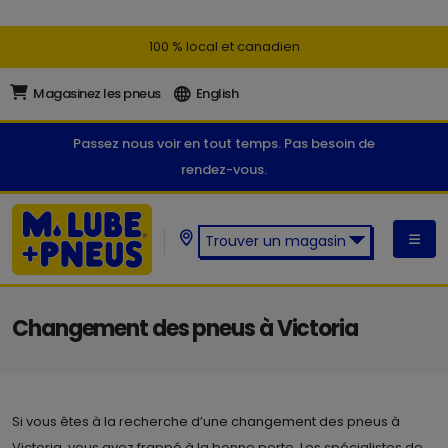
100 % local et canadien
Magasinez les pneus
English
Passez nous voir en tout temps. Pas besoin de
rendez-vous.
Trouver un magasin
Trouver un magasin M. Lube +
Pneus:
Changement des pneus à Victoria
Si vous êtes à la recherche d’une changement des pneus à
Victoria, vous avez frappé à la bonne porte. Les spécialistes de