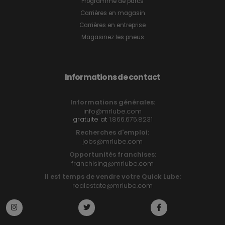
Programme de parcs
Carrières en magasin
Carrières en entreprise
Magasinez les pneus
Informations de contact
Informations générales:
info@mrlube.com
gratuite at
1.866.675.8231
Recherches d'emploi:
jobs@mrlube.com
Opportunités franchises:
franchising@mrlube.com
Il est temps de vendre votre Quick Lube:
realestate@mrlube.com