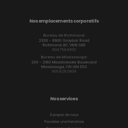
Nos emplacements corporatifs
Bureau de Richmond:
2330 - 6900 Graybar Road
Richmond, BC V6W 0A5
604.759.4300
Bureau de Mississauga:
200 - 2180 Meadowvale Boulevard
Mississauga, ON L5N 5S3
905.828.0909
Nos services
À propos de nous
Posséder une franchise