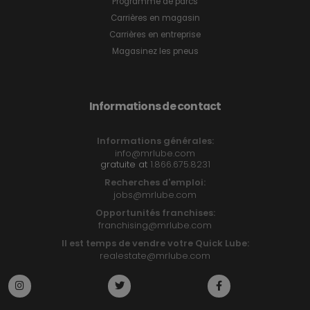
Programme de parcs
Carrières en magasin
Carrières en entreprise
Magasinez les pneus
Informations de contact
Informations générales:
info@mrlube.com
gratuite at
1.866.675.8231
Recherches d'emploi:
jobs@mrlube.com
Opportunités franchises:
franchising@mrlube.com
Il est temps de vendre votre Quick Lube:
realestate@mrlube.com