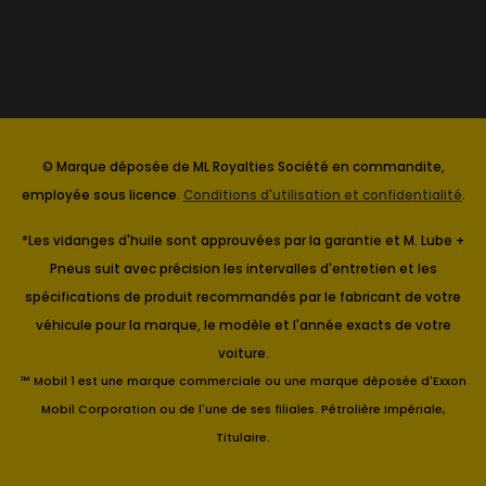
© Marque déposée de ML Royalties Société en commandite,
employée sous licence.
Conditions d'utilisation et confidentialité
.
*Les vidanges d'huile sont approuvées par la garantie et M. Lube +
Pneus suit avec précision les intervalles d'entretien et les
spécifications de produit recommandés par le fabricant de votre
véhicule pour la marque, le modèle et l'année exacts de votre
voiture.
™ Mobil 1 est une marque commerciale ou une marque déposée d'Exxon
Mobil Corporation ou de l'une de ses filiales. Pétrolière Impériale,
Titulaire.