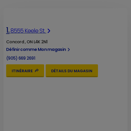
1.
8555 Keele St.
Concord , ON L4K 2N1
Définir comme Mon magasin
(905) 669 2691
ITINÉRAIRE
DÉTAILS DU MAGASIN