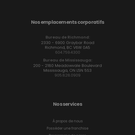
Nos emplacements corporatifs
Bureau de Richmond:
2330 - 6900 Graybar Road
Richmond, BC V6W 0A5
604.759.4300
Bureau de Mississauga:
200 - 2180 Meadowvale Boulevard
Mississauga, ON L5N 5S3
905.828.0909
Nos services
À propos de nous
Posséder une franchise