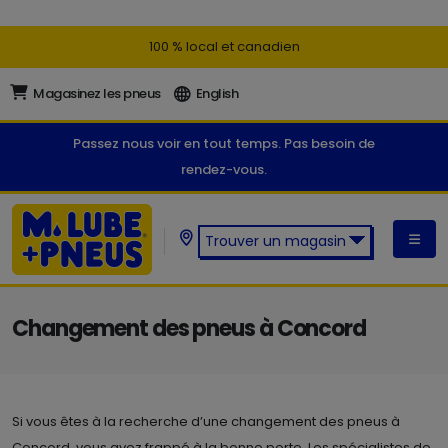
100 % local et canadien
Magasinez les pneus
English
Passez nous voir en tout temps. Pas besoin de
rendez-vous.
Trouver un magasin
Trouver un magasin M. Lube +
Pneus:
Changement des pneus à Concord
Si vous êtes à la recherche d’une changement des pneus à
Concord, vous avez frappé à la bonne porte. Les spécialistes de