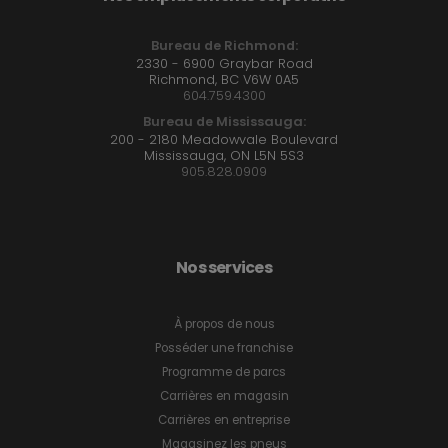
Bureau de Richmond:
2330 - 6900 Graybar Road
Richmond, BC V6W 0A5
604.759.4300
Bureau de Mississauga:
200 - 2180 Meadowvale Boulevard
Mississauga, ON L5N 5S3
905.828.0909
Nos services
À propos de nous
Posséder une franchise
Programme de parcs
Carrières en magasin
Carrières en entreprise
Magasinez les pneus