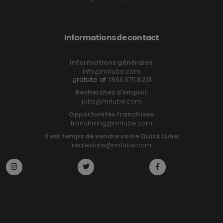
Informations de contact
Informations générales:
info@mrlube.com
gratuite at
1.866.675.8231
Recherches d'emploi:
jobs@mrlube.com
Opportunités franchises:
franchising@mrlube.com
Il est temps de vendre votre Quick Lube:
realestate@mrlube.com