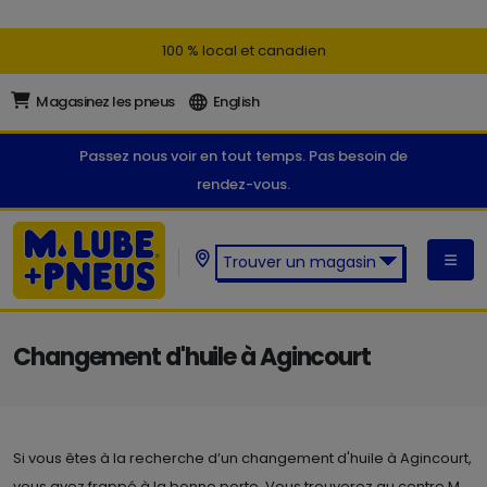
100 % local et canadien
Magasinez les pneus
English
Passez nous voir en tout temps. Pas besoin de
rendez-vous.
Trouver un magasin
Trouver un magasin M. Lube +
Pneus:
Changement d'huile à Agincourt
Si vous êtes à la recherche d’un changement d'huile à Agincourt,
vous avez frappé à la bonne porte. Vous trouverez au centre M.