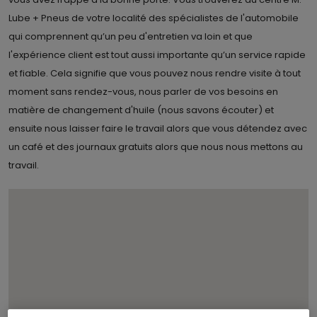
Lube + Pneus de votre localité des spécialistes de l'automobile
qui comprennent qu’un peu d'entretien va loin et que
l'expérience client est tout aussi importante qu’un service rapide
et fiable. Cela signifie que vous pouvez nous rendre visite à tout
moment sans rendez-vous, nous parler de vos besoins en
matière de changement d'huile (nous savons écouter) et
ensuite nous laisser faire le travail alors que vous détendez avec
un café et des journaux gratuits alors que nous nous mettons au
travail.