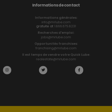
Informations de contact
Informations générales:
info@mrlube.com
gratuite at
1.866.675.8231
Recherches d'emploi:
jobs@mrlube.com
Opportunités franchises:
franchising@mrlube.com
Il est temps de vendre votre Quick Lube:
realestate@mrlube.com