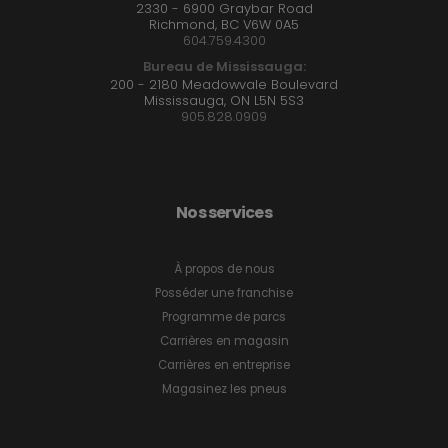
2330 - 6900 Graybar Road
Richmond, BC V6W 0A5
604.759.4300
Bureau de Mississauga:
200 - 2180 Meadowvale Boulevard
Mississauga, ON L5N 5S3
905.828.0909
Nos services
À propos de nous
Posséder une franchise
Programme de parcs
Carrières en magasin
Carrières en entreprise
Magasinez les pneus