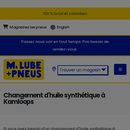
100 % local et canadien
Magasinez les pneus
English
Passez nous voir en tout temps. Pas besoin de
rendez-vous.
Trouver un magasin
Trouver un magasin M. Lube +
Pneus:
Changement d'huile synthétique à
Kamloops
Si vous avez besoin d’un changement d'huile synthétique à