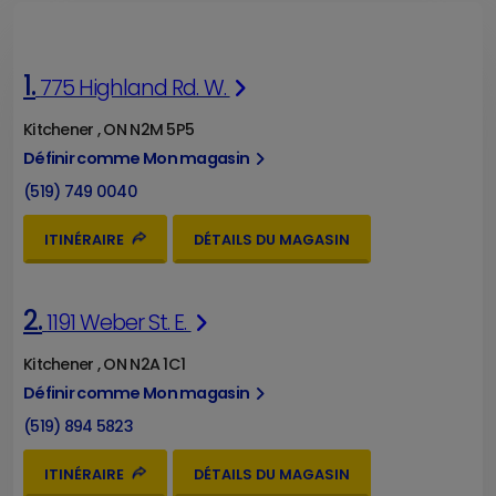
1.
775 Highland Rd. W.
Kitchener , ON N2M 5P5
Définir comme Mon magasin
(519) 749 0040
ITINÉRAIRE
DÉTAILS DU MAGASIN
2.
1191 Weber St. E.
Kitchener , ON N2A 1C1
Définir comme Mon magasin
(519) 894 5823
ITINÉRAIRE
DÉTAILS DU MAGASIN