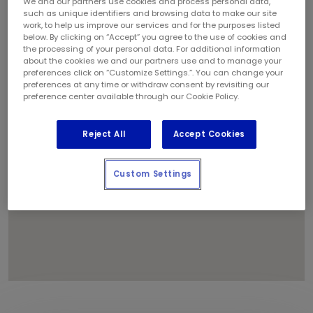
We and our partners use cookies and process personal data,
such as unique identifiers and browsing data to make our site
work, to help us improve our services and for the purposes listed
below. By clicking on “Accept” you agree to the use of cookies and
2
1
the processing of your personal data. For additional information
about the cookies we and our partners use and to manage your
preferences click on “Customize Settings.”. You can change your
3
preferences at any time or withdraw consent by revisiting our
preference center available through our Cookie Policy.
Reject All
Accept Cookies
Custom Settings