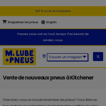
100 % local et canadien
Magasinez les pneus
English
Passez nous voir en tout temps. Pas besoin de
rendez-vous.
Trouver un magasin
Trouver un magasin M. Lube +
Pneus:
Vente de nouveaux pneus à Kitchener
Cherchez-vous un nouvel ensemble de pneus? Vous êtes au
bon endroit. Les spécialistes de l’automobile certifiés de votre