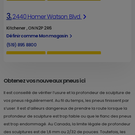
3.
2440 Homer Watson Blvd.
Kitchener , ON N2P 2R6
Définir comme Mon magasin
(519) 895 8800
ITINÉRAIRE
DÉTAILS DU MAGASIN
Obtenez vos nouveaux pneus ici
Il est conseillé de vérifier l’usure et la profondeur de sculpture de
vos pneus régulièrement. Au fil du temps, les pneus finissent par
s’user. Il est d’ailleurs dangereux de prendre la route lorsque la
profondeur de sculpture est trop faible ou que le flanc des pneus
est trop endommagé. Au Canada, la limite légale de profondeur
des sculptures est de 1,6 mm ou 2/32 de pouces. Toutefois, les