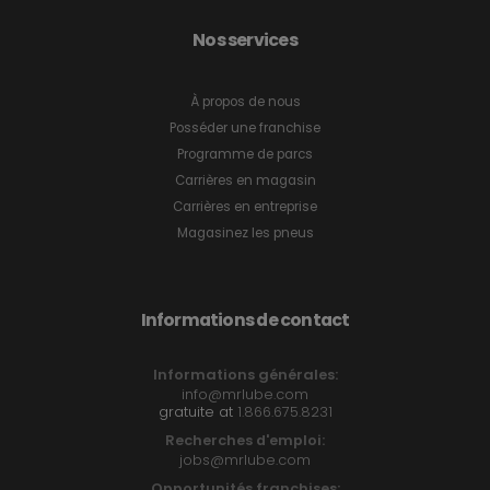
Nos services
À propos de nous
Posséder une franchise
Programme de parcs
Carrières en magasin
Carrières en entreprise
Magasinez les pneus
Informations de contact
Informations générales:
info@mrlube.com
gratuite at
1.866.675.8231
Recherches d'emploi:
jobs@mrlube.com
Opportunités franchises: