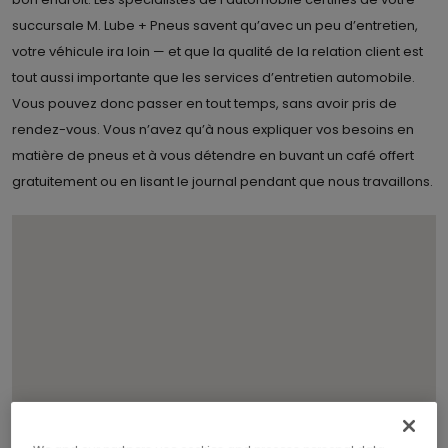
succursale M. Lube + Pneus savent qu’avec un peu d’entretien,
votre véhicule ira loin — et que la qualité de la relation client est
tout aussi importante que les services d’entretien automobile.
Vous pouvez donc passer en tout temps, sans avoir pris de
rendez-vous. Vous n’avez qu’à nous expliquer vos besoins en
matière de pneus et à vous détendre en buvant un café offert
gratuitement ou en lisant le journal pendant que nous travaillons.