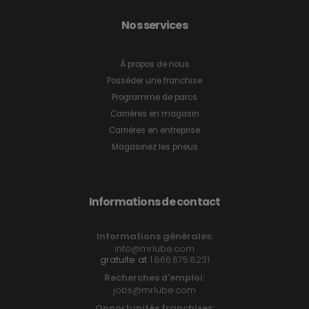
Nos services
À propos de nous
Posséder une franchise
Programme de parcs
Carrières en magasin
Carrières en entreprise
Magasinez les pneus
Informations de contact
Informations générales:
info@mrlube.com
gratuite at
1.866.675.8231
Recherches d'emploi:
jobs@mrlube.com
Opportunités franchises: