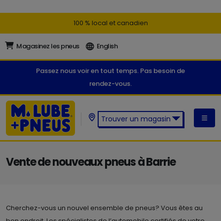
100 % local et canadien
Magasinez les pneus
English
Passez nous voir en tout temps. Pas besoin de
rendez-vous.
Trouver un magasin
Trouver un magasin M. Lube +
Pneus:
Vente de nouveaux pneus à Barrie
Cherchez-vous un nouvel ensemble de pneus? Vous êtes au
bon endroit. Les spécialistes de l’automobile certifiés de votre