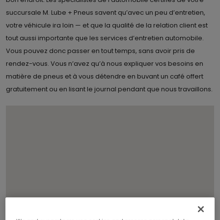
succursale M. Lube + Pneus savent qu’avec un peu d’entretien,
votre véhicule ira loin — et que la qualité de la relation client est
tout aussi importante que les services d’entretien automobile.
Vous pouvez donc passer en tout temps, sans avoir pris de
rendez-vous. Vous n’avez qu’à nous expliquer vos besoins en
matière de pneus et à vous détendre en buvant un café offert
gratuitement ou en lisant le journal pendant que nous travaillons.